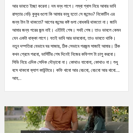
আর ভাবতে ইচ্ছা করেনা। দম বন্ধ লাগে। লম্বা শ্বাস নিয়ে আবার ভাবি
রাস্তার নেড়ি কুকুর গুলো কি আমার বন্ধু হতো সে জন্মেও? নিকোটিন এর
জন্য টান টা থাকতো? আগের জন্মের কষ্ট গুলা বোধকরি থাকতো না। জানি
আমার জন্য পরের জন্ম নাই। এইটাই শেষ। সবই শেষ। তাও ভাবলে কেমন
যেন একটা ধাক্কা লাগে। যতই ভাবি আর ভাববোনা, তাও ভাবতে থাকি।
নতুন দম্পতিরা যেভাবে ঘর সাজায়, ঠিক সেভাবে পরজন্ম সাজাই আমার। ঠিক
কখন প্রেমে পরবো, ভার্সিটির শেষ দিনেই নিজের কফিশপ টা চালু করবো।
সিভি নিয়ে এদিক সেদিক দৌড়াবো না। কোথাও যাবোনা, কোথাও না। শুধু
বসে থাকবো ক্যাশ কাউন্টারে। কফি খাবো আর বেচবো, বেচবো আর খাবো….
আহ…