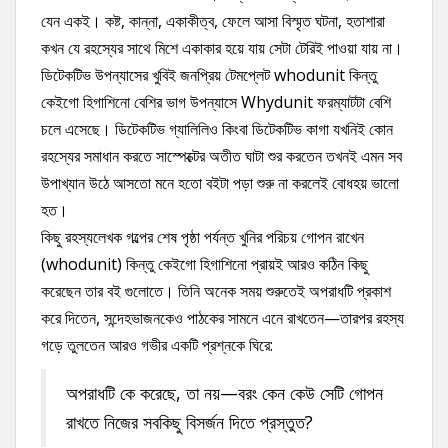
যেন একই। কষ্ট, কান্না, একাকীত্ব, ফেলে আসা বিস্মৃত ঘটনা, হতাশারা
কখন যে রহস্যের সাথে মিশে একাকার হয়ে যায় সেটা টেরিই পাওয়া যায় না।
ডিটেকটিভ উপন্যাসের খুবিই জনপ্রিয় টেমপ্লেট whodunit কিন্তু
কেইগো হিগাশিনো বেশির ভাগ উপন্যাসে Whydunit ফরম্যাটটা বেশি
চলে এসেছে। ডিটেকটিভ গ্যালিলিও কিংবা ডিটেকটিভ কাগা যখনিই কোন
রহস্যের সমাধান করতে সাস্পেক্টের অতীত ঘাটা শুর করতেন তখনই এমন সব
উপাখ্যান উঠে আসতো মনে হতো বইটা পড়া শুরু না করলেই বোধহয় ভালো
হত।
কিছু রহস্যলেখক গল্পের শেষ পৃষ্ঠা পর্যন্ত খুনির পরিচয় গোপন রাখেন
(whodunit) কিন্তু কেইগো হিগাশিনো প্রায়ই আরও কঠিন কিছু
করেছেন তার বই গুলোতে। তিনি অনেক সময় শুরুতেই অপরাধটি প্রকাশ
করে দিতেন, সন্দেহভাজনকেও পাঠকের সামনে এনে রাখতেন—তারপর রহস্য
গড়ে তুলতেন আরও গভীর একটি প্রশ্নকে ঘিরে:
অপরাধটি কে করেছে, তা নয়—বরং কেন কেউ সেটি গোপন
রাখতে নিজের সবকিছু বিসর্জন দিতে প্রস্তুত?