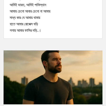
আমিই ভারত, আমিই পাকিস্থান
আমায় চেনো আবার চেনো না আমায়
সাধ্য কার যে আমায় থামায়
হাতে আমার রোলেক্স ঘড়ি
গলায় আমার ফাসির দড়ি..।