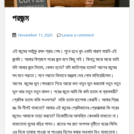
পরজন্ম
November 11, 2025
Leave a comment
এই জন্মের সবটুকু রসদ প্রায় শেষ। সুখে দুখে খুব একটা খারাপ যায়নি এই
জন্মটা। আমার বিশ্বাসে পরের জন্ম বলে কিছু নাই। কিন্তু মাঝে মাঝে ভাবি
যদি আবার জন্ম নিতাম, কেমন হতো? যদি জাতিশ্বর হতাম? আগের জন্মের
সব মনে পরতো। মনে পরতো কিভাবে যন্ত্রনা দের পোষ মানিয়েছিলাম।
আগের জন্মের ভুল শোধরাতে গিয়ে আরো কত নতুন ভুল করতাম! নতুন নতুন
ভুল আর নতুন নতুন মাশুল। পরের জন্মে আমি কি কবি হতাম না ব্যাবসায়ী?
প্রেমিক হতাম নাকি সওদাগর? নাকি হতাম ছাপোষা কেরানী। আমার প্রিয়
রঙ কি নীলই থাকতো? আমার এই জন্মের প্রেমিকাদের প্রেতাত্মারা কি পরের
জন্মেও আমাকে তাড়া করতো? নিকোটিনের আসক্তি বোধকরি থাকতো না।
থাকতোনা ঘুমের বড়ির শাসন। রাতের পর রাত অপলক দৃষ্টিতে ঘরের সিলিং
এর দিকে তাকায় পাওয়া না পাওয়ার হিসেব কষার অভ্যাস টাও থাকতোনা।