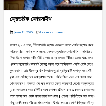
ফ্রেডরিক ফোরসাইথ
June 11, 2025
Leave a comment
সময়টা ২০০৭ সাল, নিউমার্কেটে বইয়ের দোকানে হটাত একটা বইয়ের চোখ
আটকে যায়। ডগস অফ ওয়ার, লেখক ফ্রেডরিক ফোরসাইথ। সামারিতে
লিখা ছিলো লেখক নাকি বইটা লেখার জন্য কয়েক মিলিয়ন ডলার খরচ করে
একদল মার্সেনারি (ভাড়াটে সৈন্য) ভাড়া করে আফ্রিকান একটা ছোট দেশে
ক্যু করান। তার উদ্দেশ্য ছিল কিভাবে পুরো প্রক্রিয়াটি সম্পন্ন হয় সেটা
বুঝা এবং সেটাই তার উপন্যাসের প্লট। বইটা কিনে এনে এক বসায় পড়া
শেষ করলাম। কিভাবে এক দল ভাড়াটে সৈন্য আরেকটা দেশের অভ্যন্তরে
ঢুকে সেখানকার সেনাবাহিনীর সাথে গোপন আঁতাত করে একজন একনায়কের
পতন ঘটায় তার একটা রুদ্ধশ্বাস উপাখ্যান। লেখক পরিচিতিতে তার আরও
কিছু বেস্টসেলার বইয়ের নাম পেলাম। উনার সব চেয়ে বেশি বিক্রিত বই দ্য