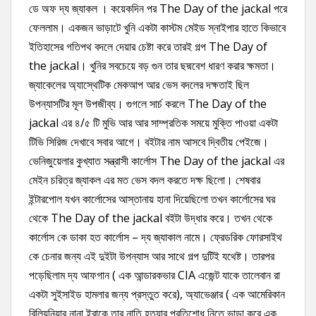
ডে অফ দ্য জ্যাকল । কয়েকদিন পর The Day of the jackal পরে
ফেললাম। একজন ভাড়াটে খুনি একটা কাস্টম মেইড স্নাইপার হাতে কিভাবে
ইতিহাসের গতিপথ বদলে দেয়ার চেষ্টা করে তারই গল্প The Day of
the jackal। খুনির সবচেয়ে বড় গুন তার ছদ্মবেশ ধারণ করার ক্ষমতা।
জ্যাকেলের অ্যাস্থেটিক মেকআপ আর ভেস বদলের দক্ষতাই ছিল
উপন্যাসটির মূল উপজীব্য। গুগলে সার্চ করলে The Day of the
jackal এর ৪/৫ টি মুভি আর আর সাম্প্রতিক সময়ে মুক্তি পাওয়া একটা
টিভি সিরিজ দেখাবে সবার আগে। বইটার নাম আসবে দ্বিতীয় পেইজে।
ভেনিজুয়েলার কুখ্যাত সন্ত্রাসী কার্লোস The Day of the jackal এর
মেইন চরিত্র জ্যাকল এর মত ভেস বদল করতে দক্ষ ছিলো। শেষবার
ইন্টারপোল যখন কার্লোসের আস্তানায় হানা দিয়েছিলো তখন কার্লোসের ঘর
থেকে The Day of the jackal বইটা উদ্ধার করে। তখন থেকে
কার্লোস কে ডাকা হত কার্লোস – দ্য জ্যাকাল নামে। ফ্রেডরিক ফোরসাইথ
কে চেনার জন্য এই দুইটা উপন্যাস আর সাথে গল্প দুটিই যথেষ্ট। তারপর
পড়েছিলাম দ্য আফগান ( এক আন্ডারকভার CIA এজেন্ট যাকে তালেবান রা
একটা সুইসাইড হামলার জন্য প্রস্তুত করে), অ্যাভেঞ্জার ( এক আমেরিকান
বিলিয়নিয়ার নানা ইরাকে তার নাতি হত্যার প্রতিশোধ নিতে ভাড়া করে এক