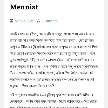
Mennist
April 26, 2025
1 Comment
আনভীর স্যারের রক্ষিতা, কম বয়েসি গার্লফ্রেন্ড থাকার পরও তার বৌ তারে
ছাইড়া যায় না। কারন বিশাল সম্পত্তি, টাকা আর ক্ষমতা। যেই দুই জন
আপু ইভ টিজিংয়ের (!) স্বীকার হয়ে ছেলে বন্ধুদের ডেকে পারভেজ কে শিক্ষা
দিতে মেরেই ফেললেন, বিশ্বাস করেন অই দুই আপুর কিছুই হবেনা। নয়ন
বন্ডের গার্লফ্রেন্ড মিন্নি র ফাসির আদেশ হইছে। জীবনেও ফাসি হবে না।
মহিলা মানুষের ফাসি হয় না। এরা পৃথিবীতে আসে কিছু এক্সট্রা প্রিভিলিজেস
নিয়ে। দেশের আইনের নামটাই দেখেন, নারী ও শিশু নির্যাতন আইন! নারী
আর শিশু কিভাবে এক হয়? দুনিয়ার সব চেয়ে কম্পলেক্স মেকানিজম মহিলা
মানুষের। শিশুর কাতারে কিভাবে পরে?
নারী ও পুরুষের সমঅধিকার এর বুলি শুধু খুজে পাওয়া যাবে এসি অফিসের
ডেস্কজবে। আইন নারীর জন্য আলাদা। বিয়ের প্রমিস করে খে*য়ে ছেড়ে
দেয়া নারীরা মামলা করতে পারে। কিন্তু বছরের পর বছর প্রেম করে