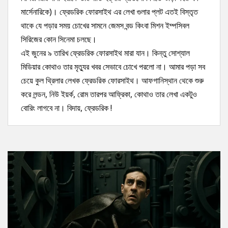
মার্সেনারিকে)। ফ্রেডরিক ফোরসাইথ এর লেখা গুলার প্লট এতই বিস্তৃত
থাকে যে পড়ার সময় চোখের সামনে জেমস বন্ড কিংবা মিশন ইম্পসিবল
সিরিজের কোন সিনেমা চলছে।
এই জুনের ৯ তারিখ ফ্রেডরিক ফোরসাইথ মারা যান। কিন্তু সোশ্যাল
মিডিয়ার কোথাও তার মৃত্যুর খবর সেভাবে চোখে পরলো না। আমার পড়া সব
চেয়ে কুল থ্রিলার লেখক ফ্রেডরিক ফোরসাইথ। আফগানিস্থান থেকে শুরু
করে লন্ডন, নিউ ইয়র্ক, রোম তারপর আফ্রিকা, কোথাও তার লেখা একটুও
বোরিং লাগবে না। বিদায়, ফ্রেডরিক !