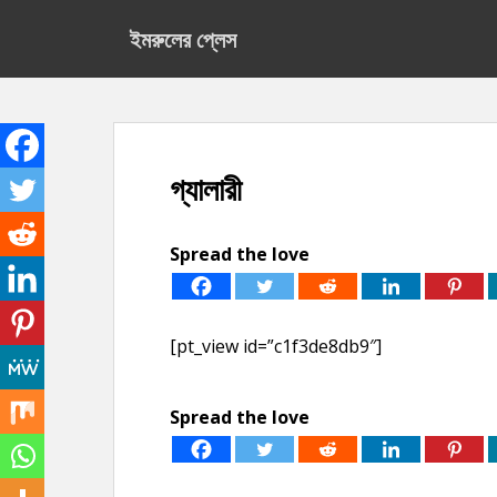
S
ইমরুলের প্লেস
k
i
p
t
o
m
গ্যালারী
a
i
n
Spread the love
c
o
n
t
[pt_view id=”c1f3de8db9″]
e
n
Spread the love
t