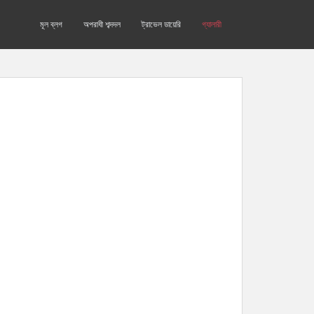
মূল ব্লগ
অপরাধী শব্দদল
ট্রাভেল ডায়েরি
গ্যালারী