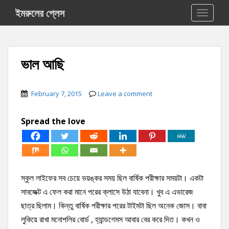
S
ইমরুলের প্লেস
TOGGLE
k
i
p
t
ভাল আছি
o
m
a
February 7, 2015
Leave a comment
i
n
Spread the love
c
o
n
t
e
স্কুল লাইফের সব চেয়ে ভয়ঙ্কর সময় ছিল বার্ষিক পরীক্ষার সময়টা। একটা
n
সাবজেক্ট এ ফেল করা মানে পরের ক্লাসে উঠা যাবেনা। খুব এ এভারেজ
t
ছাত্র ছিলাম। কিন্তু বার্ষিক পরীক্ষার পরের টাইমটা ছিল অনেক জোস। বাবা
লুকিয়ে রাখা মনোপলির বোর্ড , হ্যান্ডগেমস আবার বের করে দিত। কখন ও