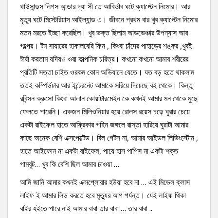
থাউসান্ডস লিগস আন্ডার দ্যা সী তে আবির্ভাব ঘটে ক্যাপ্টেন নিমোর। আর
মৃত্যু ঘটে মিস্টেরিয়াস আইল্যান্ড এ। জীবনে প্রথম বার খুব ক্যাপ্টেন নিমোর
মতন মরতে ইচ্ছা করেছিল। খুব ভক্ত ছিলাম আডভেঞ্চার উপন্যাস আর
গল্পের। টম সায়ারের হাকালবেরি ফিন , কিংবা চাঁদের পাহাড়ের শঙ্কর ,খুবই
ঈর্ষা করতাম যদিয়ও ওরা ক
াল্পনিক চরিত্র। কখনো কখনো আমার শরীরের
প্রতিটি সত্তা চাইত ওরকম কোন অভিযানে যেতে। যত বড় হতে থাকলাম
ততই কম্পিউটার আর ইন্টেরনেট আমাকে সরিয়ে দিয়েছে বই থেকে। কিন্তু
রবিন্সন ক্রুসো কিংবা আলান কোয়াটারমেইন কে কখনই আমার মন থেকে মুছে
ফেলতে পারেনি। একজন মিলিওনিয়ার হয়ে রোলস রয়েস চড়ে ঘুরার চেয়ে
একটা রাইফেল হাতে আফ্রিকার গহিন জঙ্গলে রাস্তা হারিয়ে ঘুরাটা আমার
কাছে অনেক বেশি এক্সপেক্টেড। বিল গেটস না, আমার আইডল লিভিংস্টোন ,
হাতে আইফোন না একটা রাইফেল, পায়ে হাস পাপিস না একটা শক্ত
গামবুট… খুব কি বেশি ছিল আমার চাওয়া …
আমি জানি আমার কখনই এক্সপ্লোরার হউয়া হবে না … এই মিডেল ক্লাস
লাইফ ই আমার লিড করতে হবে মৃত্যুর আগ পর্যন্ত। যেই লাইফ থিকা
বাইর হইতে পারে নাই আমার বাবা তার বাবা … তার বাবা ..