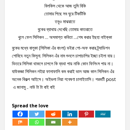
বিলকিস থেকে আজ তুমি বিকি
তোমার পিছে সব ঘুরে টিকটিকি
তবুও মাঝরাতে
বুকের ব্যাথায় দেখেছি তোমায় কাতরাতে
খুলে ফেল সিলিকন … অসমাপ্ত কবিতা …শেষ করার ইছহা নাইক্কা
বুকের মধ্যে বালুকা (সিলিকা এঁর বাংলা) ভইরা শো-অফ করার ট্র্যাডিশন
শোবিযে নতুন কিসুনা. সিলিকন এঁর নাম শুনলে চাপাচাপির ইচ্ছা চইলা যায়।
ভিতরে সিলিকা থাকলে চাপলে কি ব্যথা পায় নাকি কোন ফিলিংস পায় না।
যাউকজ্ঞা সিলিকন লইয়া ফালাফালি কম করাই ভাল আজ কাল সিলিকন এঁর
অনেক বিকল্প আইসে। অইগুলা নিয়া গবেষণা চালাইতাসি। পরবর্তী post
এ জানামু .. নাউ টা টা বাই বাই
Spread the love