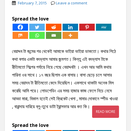
February 7, 2015
Leave a comment
Spread the love
বেয়াদ্দব টা জন্মের পর থেকেই আমাকে ভাইয়া ভাইয়া ডাকতো। কথার পিঠে
কথা বলার একটা বদভ্যাস আমার জন্মগত। কিন্তু এই বদভ্যাস টাকে
রীতিমতো শিল্পের পর্যায়ে নিয়ে গেছে বেয়াদ্দবটা । এখন আর আমি কথায়
পারিনা ওর সাথে। ১৭ বছর ছিলাম এক বাসায়। বাসা ছেড়ে চলে আসার
সময় বেয়াদব টা রীতিমতো কেদে দিয়েছিল। একসাথে থাকাটা অনেক মিস
করেছি আমি পরে। লোডশেডিং এর সময় হাজার কাজ ফেলে নিচে নেমে
আড্ডা মারা, বিকাল হতেই সেই ক্রিকেট খেলা , মামার দোকানে স্পীড খাওয়া
, বারান্দায় দারিয়ে ব্লু-তুথে ডাটা ট্রান্সফার আর কত কি।
READ MORE
Spread the love