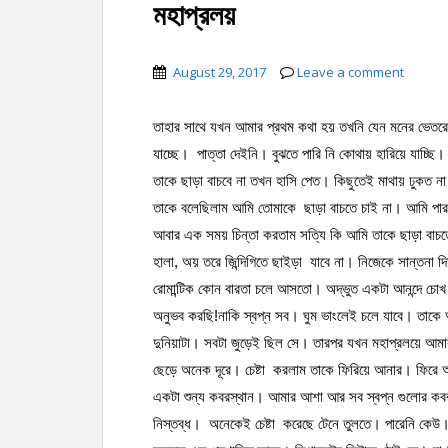
মহাপ্রলয়
August 29, 2017
Leave a comment
তাহার সাথে যখন আমার প্রথম কথা হয় তখনি যেন মনের ভেতর
যাচ্ছে। পাত্তা দেইনি। বুঝতে পারি নি কোথায় হারিয়ে যাচ
তাকে ছাড়া বাচবে না তখন হাসি পেত। কিছুতেই মাথায় ঢুকত 
তাকে বলেছিলাম আমি তোমাকে ছাড়া বাচতে চাই না। আমি পা
আবার এক সময় চিন্তা করতাম সত্যি কি আমি তাকে ছাড়া বাচ
হালা, অয় তরে জিন্দিগিতে ছাইড়া যাবে না। নিজেকে সান্তনা দি
রোমান্টিক কোন বারতা চলে আসতো। অদ্ভুত একটা আনন্দে চোখ ব
অনুভব করছি!নাকি স্বপ্ন সব। ঘুম ভাংলেই চলে যাবে। তাকে আ
দুনিয়াটা। সবটা জুড়েই ছিল সে। তারপর যখন মহাপ্রলয়ে আমা
ছেড়ে অনেক দূরে। চেষ্টা করলাম তাকে ফিরিয়ে আনার। ফিরে 
একটা শুন্য কবরস্থান। আমার আশা আর সব স্বপ্ন গুলোর ক
নিস্তব্ধ। অনেকেই চেষ্টা করেছে টেনে তুলতে। পারেনি কেউ।