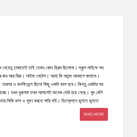
্ম যেহেতু ঢাকাতেই তাই তেমন কোন ড্রিম ছিলোনা। স্কুল লাইফে সব
ারপর জব আর বিয়া। লাইফ সেটেল। আহা কি আনন্দ আকাশে বাতাসে।
ে। তারপর ও কনফিডেন্স ছিলো কিছু একটা ভাল হবে। কিন্তু একটার পর
াচ্ছে। যখন বুঝলাম তখন আসলেই অনেক দেরি হয়ে গেছে। খুব বেশি
ল তার সিকি ভাগ ও পূরণ করতে পারি নাই। ডিপ্রেশনে ভুগতে ভুগতে
READ MORE