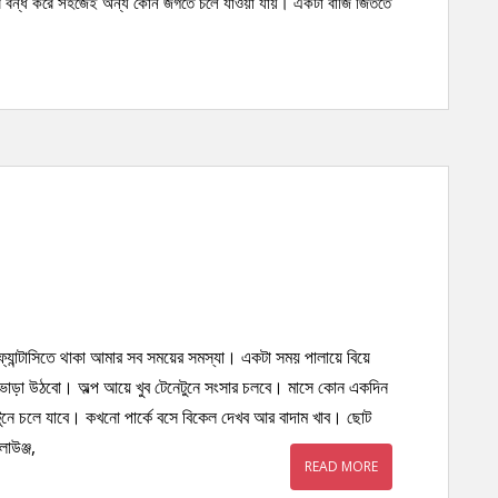
 চোখ বন্ধ করে সহজেই অন্য কোন জগতে চলে যাওয়া যায়। একটা বাজি জিততে
্যান্টাসিতে থাকা আমার সব সময়ের সমস্যা। একটা সময় পালায়ে বিয়ে
ভাড়া উঠবো। অল্প আয়ে খুব টেনেটুনে সংসার চলবে। মাসে কোন একদিন
েটুনে চলে যাবে। কখনো পার্কে বসে বিকেল দেখব আর বাদাম খাব। ছোট
াউঞ্জ,
READ MORE