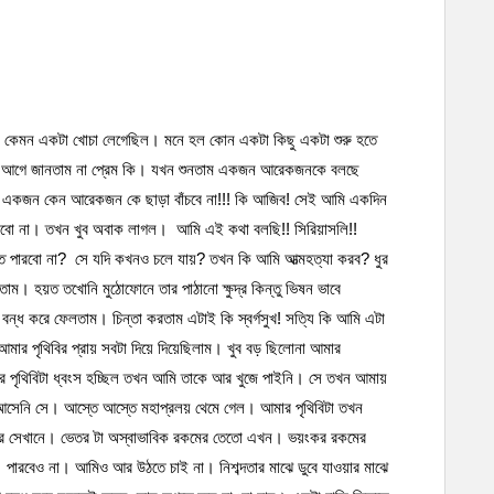
ে কেমন একটা খোচা লেগেছিল। মনে হল কোন একটা কিছু একটা শুরু হতে
্ছি। আগে জানতাম না প্রেম কি। যখন শুনতাম একজন আরেকজনকে বলছে
না একজন কেন আরেকজন কে ছাড়া বাঁচবে না!!! কি আজিব! সেই আমি একদিন
রবো না। তখন খুব অবাক লাগল। আমি এই কথা বলছি!! সিরিয়াসলি!!
তে পারবো না? সে যদি কখনও চলে যায়? তখন কি আমি আত্মহত্যা করব? ধুর
তাম। হয়ত তখোনি মুঠোফোনে তার পাঠানো ক্ষুদ্র কিন্তু ভিষন ভাবে
ন্ধ করে ফেলতাম। চিন্তা করতাম এটাই কি স্বর্গসুখ! সত্যি কি আমি এটা
মার পৃথিবির প্রায় সবটা দিয়ে দিয়েছিলাম। খুব বড় ছিলোনা আমার
র পৃথিবিটা ধ্বংস হচ্ছিল তখন আমি তাকে আর খুজে পাইনি। সে তখন আমায়
আসেনি সে। আস্তে আস্তে মহাপ্রলয় থেমে গেল। আমার পৃথিবিটা তখন
বর সেখানে। ভেতর টা অস্বাভাবিক রকমের তেতো এখন। ভয়ংকর রকমের
 পারবেও না। আমিও আর উঠতে চাই না। নিশব্দতার মাঝে ডুবে যাওয়ার মাঝে