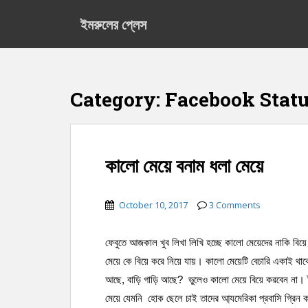
S
ইমরুলের প্লেস
k
i
p
t
o
Category:
Facebook Stat
m
a
i
n
কালো মেয়ে বনাম ধলা মেয়ে
c
o
n
October 10, 2017
3 Comments
t
e
ফেবুতে আজকাল খুব লিখা লিখি হচ্ছে কালো মেয়েদের নাকি বি
n
t
মেয়ে কে বিয়ে করে নিয়ে যায়। কালো মেয়েটি বেচারি একাই থাক
আছে, বাড়ি গাড়ি আছে? ভুলেও কালো মেয়ে বিয়ে করবেন না। টা
মেয়ে যেমনি হোক ছেলে চাই তাদের আ্যমেরিকা প্রবাসি গ্রিন কা