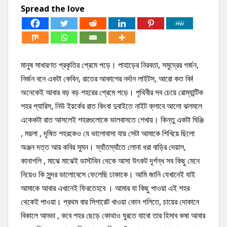
Spread the love
মানুষ সাধারণত প্রকৃতির প্রেমে পড়ে। পাহাড়ের নিরবতা, সমুদ্রের গর্জন,
নির্জন বনে একটা কেবিন, রাতের আকাশের নর্দান লাইটস, আরো কত কি!
অনেকেই আবার বড় বড় শহরের প্রেমে পড়ে। পৃথিবীর সব চেয়ে রোম্যান্টিক
শহর প্যারিস, নিউ ইয়র্কের রাত কিংবা দুবাইতে নাইট ক্লাবে আলো ঝলমলে
একেকটা রাত আসলেই শহরগুলোকে ভালবাসতে শেখায়। কিন্তু একটা ঘিঞ্জি
, ময়লা , দূষিত শহরকেও যে ভালোবাসা যায় সেটা আমাকে শিখিয়ে ছিলো
অঞ্জন দত্ত আর কবির সুমন। স্যাঁতস্যাঁতে লোনা ধরা বাড়ির দেয়াল,
কানাগলি , মাঝে মাঝেই ডাস্টবিন থেকে আসা উৎকট দূর্গন্ধ সব কিছু মেনে
নিয়েও কি সুন্দর ভালোবেসে ফেলেছি ঢাকাকে।
আমি জানি যেখানেই যাই
আমাকে আবার এখানেই ফিরতেহবে । আমার যা কিছু পাওয়া এই শহর
থেকেই পাওয়া। প্রথম বার সিগারেট খাওয়া কোন গলিতে, চায়ের দোকানে
বিকালে আড্ডা , কবে শহর ছেড়ে কোথাও ঘুরতে যাবো তার হিসাব কষা আবার