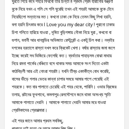
ঘুরতে গিয়ে কবে শহরে ফিরবো তার চিন্তা !! প্রথম প্রেম হারানোর যন্ত্রণা
বুকে নিয়ে যখন এ গলি সে গলি ঘুরেছি তখন এই শহরই আমাকে বুকে টেনে
নিয়েছিলো সন্তানের মত। কখনো ঢাকা কে নিয়ে তেমন কিছু লিখা হয়নি,
বলা হয়নি চিৎকার করে I Love you my dear city ! পুরানো ঢাকার
চিপা গলিতে হারিয়ে যাওয়া , দূষিত বুড়িগঙ্গায় নৌকা নিয়ে ঘুরা , কখনো বা
গুশান, বনানী আর ধানমন্ডির অভিজাত রেস্টুরেন্ট এ একটু চিল করা। নব্বইর
দশকের হরতালে রাস্তা দখল করে ক্রিকেট খেলা। বর্ষায় রাস্তায় জমা জলে
ইচ্ছে করেই সব ভিজিয়ে ফেলেছি কত। ব্যর্থতার পাহাড়সম বোঝা মাথায়
নিয়ে রমনা পার্কের বেঞ্চিতে বসে থাকার সময় আমাকে সংগ দিতো একটা
কাঠবিড়লী আর এই নোংরা শহরটা। যখনি তীব্র একাকীত্ব বোধ করেছি,
বাসের ভীড়ে গলার ভেতর কান্না চাপার সময়ে আমার পাশে পেয়েছি এই
শহরকে। কত বার পালাতে চেয়েছি এই শহর থেকে, পারিনি। ওভার ব্রিজের
তলায়, পল্টনের ফুথপাথে, কমলাপুর রেলস্টেশনে জমে থাকা অসংখ্য স্মৃতি
আমাকে পালাতে দেয়নি । আমাকে পালাতে দেয়নি আমার মরে যাওয়া
প্রেমিকাদের প্রেতাত্মারা।
এই শহর জানে আমার প্রথম সবকিছু,
পালাতে চাই যতো সে আসে আমার পিছু পিছু।