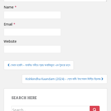
Name
*
Email
*
Website
সেথান ভ্যালি – মানলির গভীরে প্রায় অনাবিষ্কৃত এক টুকরো রত্ন
Post navigation
Kishkindha Kaandam (2024) – স্লো বার্নিং ইমশোনাল মিস্ট্রি থ্রিলার
SEARCH HERE
Search for: