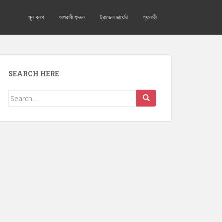
মূল ব্লগ
অপরাধী শব্দদল
ট্রাভেল ডায়েরি
গ্যালারী
SEARCH HERE
Search for: