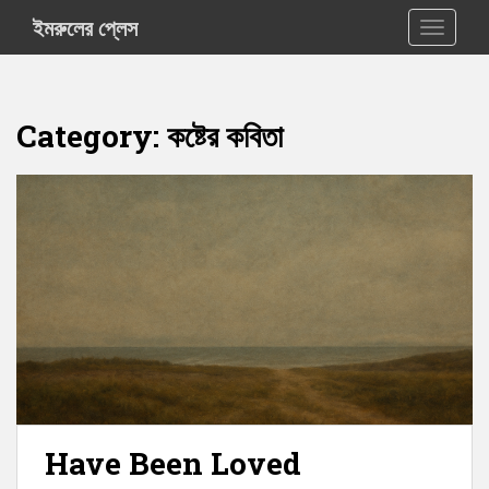
S
ইমরুলের প্লেস
TOGGLE
k
i
p
t
Category:
কষ্টের কবিতা
o
m
a
i
n
c
o
n
t
e
n
t
Have Been Loved