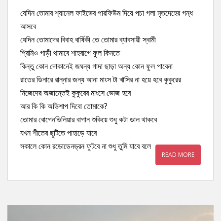
যেদিন তোমার শ্যানেল ফাইভের পারফিউম দিয়ে পচা গলা মৃতদেহের গন্ধ
আসবে
যেদিন তোমাদের বিবাহ বার্ষিকী তে তোমার ব্যাবসায়ী স্বামী
প্রিমিও গাড়ী থামাবে শাহবাগে ফুল কিনতে
কিন্তু কোন দোকানেই জঘন্য গাদা ছাড়া অন্য কোন ফুল পাবেনা
রাতের ডিনারে রান্নার জন্য আনা মাংস টা খাসির না হয়ে হবে কুকুরের
নিজেদের অজান্তেই কুকুরের মাংসে ভোজ হবে
আর কি কি অভিশাপ দিবো তোমাকে?
তোমার বোগেনভিলিয়ার বাগান শুকিয়ে শুধু কটা ডাল থাকবে
যখন শীতের ছুটিতে পাহাড়ে যাবে
সকালে কোন রডোডেনড্রন ফুটবে না শুধু তুমি যাবে বলে
READ MORE