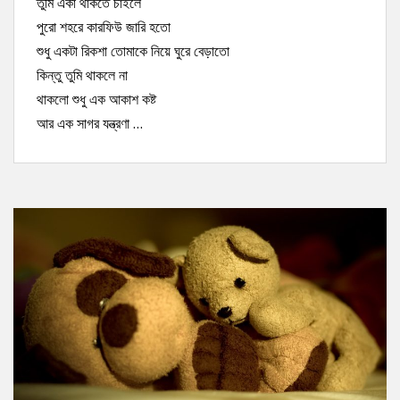
তুমি একা থাকতে চাইলে
পুরো শহরে কারফিউ জারি হতো
শুধু একটা রিকশা তোমাকে নিয়ে ঘুরে বেড়াতো
কিন্তু তুমি থাকলে না
থাকলো শুধু এক আকাশ কষ্ট
আর এক সাগর যন্ত্রণা …